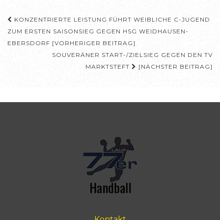
Beitragsnavigation
KONZENTRIERTE LEISTUNG FÜHRT WEIBLICHE C-JUGEND
ZUM ERSTEN SAISONSIEG GEGEN HSG WEIDHAUSEN-
EBERSDORF [VORHERIGER BEITRAG]
SOUVERÄNER START-/ZIELSIEG GEGEN DEN TV
MARKTSTEFT
[NÄCHSTER BEITRAG]
Kontakt