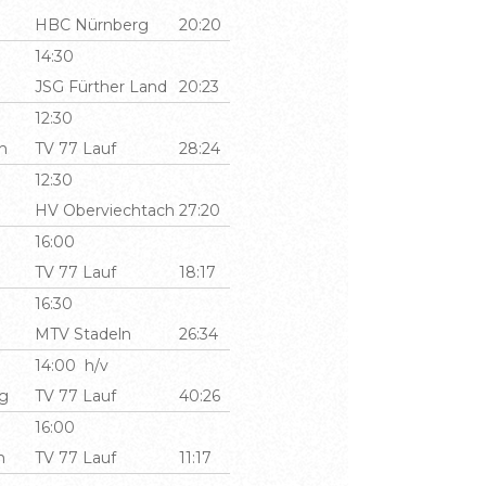
HBC Nürnberg
20:20
14:30
JSG Fürther Land
20:23
12:30
h
TV 77 Lauf
28:24
12:30
HV Oberviechtach
27:20
16:00
TV 77 Lauf
18:17
16:30
MTV Stadeln
26:34
14:00 h/v
g
TV 77 Lauf
40:26
16:00
m
TV 77 Lauf
11:17