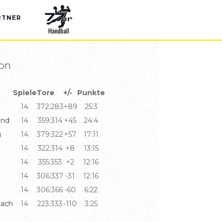
RTNER
son
Spiele
Tore
+/-
Punkte
14
372:283
+89
25:3
and
14
359:314
+45
24:4
g
14
379:322
+57
17:11
14
322:314
+8
13:15
h
14
355:353
+2
12:16
14
306:337
-31
12:16
14
306:366
-60
6:22
tach
14
223:333
-110
3:25