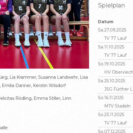
Spielplan
Datum
Sa.
27.09.2025
TV 77 Lauf
Sa.
11.10.2025
TV 77 Lauf
So.
19.10.2025
HV Oberviech
Karg, Lia Krammer, Susanna Landwehr, Lisa
Sa.
25.10.2025
 Emilia Danner, Kerstin Wilsdorf
JSG Fürther 
So.
16.11.2025
elicitas Rödling, Emma Stiller, Linn
MTV Stadeln
So.
23.11.2025
TV 77 Lauf
alle
So.
07.12.2025