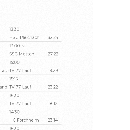
13:30
HSG Pleichach
32:24
13:00 v
SSG Metten
27:22
15:00
tach
TV 77 Lauf
19:29
15:15
Land
TV 77 Lauf
23:22
16:30
TV 77 Lauf
18:12
14:30
HC Forchheim
23:14
16:30