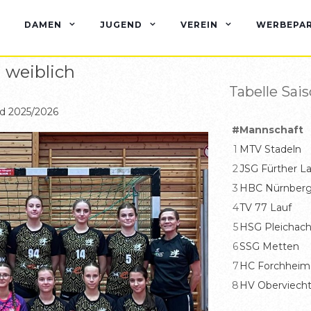
DAMEN
JUGEND
VEREIN
WERBEPA
 weiblich
Tabelle Sai
rd 2025/2026
#
Mannschaft
1
MTV Stadeln
2
JSG Fürther L
3
HBC Nürnber
4
TV 77 Lauf
5
HSG Pleichac
6
SSG Metten
7
HC Forchheim
8
HV Oberviech