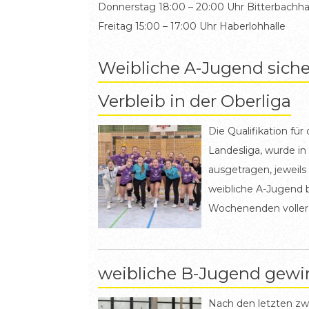
Donnerstag 18:00 – 20:00 Uhr Bitterbachha
Freitag 15:00 – 17:00 Uhr Haberlohhalle
Weibliche A-Jugend siche
Verbleib in der Oberliga
Die Qualifikation für
Landesliga, wurde in
ausgetragen, jeweil
weibliche A-Jugend b
Wochenenden voller
Einsatz. In der ersten
gut. Zwar wurde das 
Platz zu erreichen, 
weibliche B-Jugend gew
Beteiligten mit der 
Nach den letzten zw
Die Mädels zeigten 