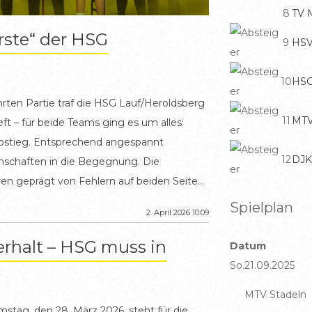
8
TV 
Erste“ der HSG
9
HSV
10
HSG
hrten Partie traf die HSG Lauf/Heroldsberg
11
MTV
ft – für beide Teams ging es um alles:
Abstieg. Entsprechend angespannt
12
DJK
nschaften in die Begegnung. Die
n geprägt von Fehlern auf beiden Seiten,
gkeiten und überhastete Abschlüsse
Spielplan
2. April 2026 10:09
. Die HSG überzeugte zunächst in der
stabilen Abwehrleistung. Im Angriff
rhalt – HSG muss in
Datum
uktur und Durchschlagskraft, was zu
So.
21.09.2025
sten führte. Um mehr Stabilität ins eigene
MTV Stadeln
llte die Gastmannschaft früh auf ein 7-
ag, den 28. März 2026, steht für die