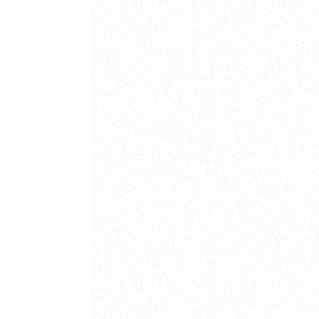
diese Phase konseque
Spielstand möglich g
Trotz einer kämpfer
Fehlerquote wurde j
reichte es am Ende 
schnellen Erlanger
entscheidend zu dreh
Gegenstoßtor bestraf
es für Lauf/Heroldsb
Deckungsarbeit im Po
Spielzeit hinweg kon
kämpferischen Einste
technische Fehler zu
Rückstand auf der A
Mannschaft wie Hel
sich, dass auch in d
Unkonzentriertheiten
vieles zusammenpasst
bietet sich der HSG 
abschütteln, setzte 
Abstiegskampf zu se
Gastgeber phasenwei
Fans im Rücken will 
Erlanger wirkten irr
dringend benötigten
leisteten sich nun s
einen großen Schritt
bärenstarken Rückkeh
Heroldsberger Tor u
48. Minute tatsächli