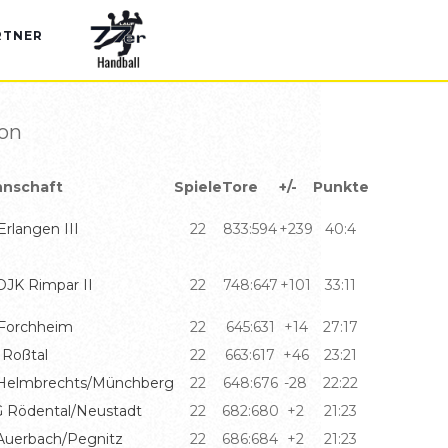
RTNER
son
nschaft
Spiele
Tore
+/-
Punkte
rlangen III
22
833:594
+239
40:4
DJK Rimpar II
22
748:647
+101
33:11
Forchheim
22
645:631
+14
27:17
 Roßtal
22
663:617
+46
23:21
Helmbrechts/Münchberg
22
648:676
-28
22:22
 Rödental/Neustadt
22
682:680
+2
21:23
Auerbach/Pegnitz
22
686:684
+2
21:23