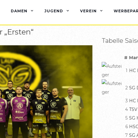
DAMEN
JUGEND
VEREIN
WERBEPA
r „Ersten“
Tabelle Sai
#
Man
1
HC E
2
SG 
3
HC 
4
TSV
5
SG 
6
HSG
7
SG 