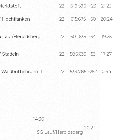
Marktsteft
22
619:596
+23
21:23
 Hochfranken
22
615:675
-60
20:24
 Lauf/Heroldsberg
22
601:635
-34
19:25
 Stadeln
22
586:639
-53
17:27
 Waldbüttelbrunn II
22
533:785
-252
0:44
14:30
20:21
HSG Lauf/Heroldsberg