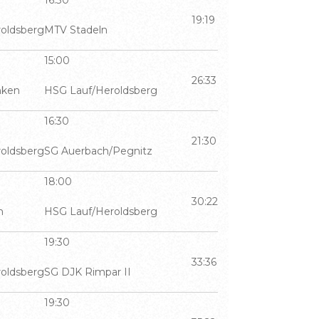
16:30
19:19
oldsberg
MTV Stadeln
15:00
26:33
nken
HSG Lauf/Heroldsberg
16:30
21:30
oldsberg
SG Auerbach/Pegnitz
18:00
30:22
m
HSG Lauf/Heroldsberg
19:30
33:36
oldsberg
SG DJK Rimpar II
19:30