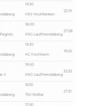
19:30
22:19
oldsberg
HSV Hochfranken
18:00
27:28
Pegnitz
HSG Lauf/Heroldsberg
19:30
19:20
oldsberg
HC Forchheim
19:00
32:33
r II
HSG Lauf/Heroldsberg
16:30
27:31
oldsberg
TSV Roßtal
17:30