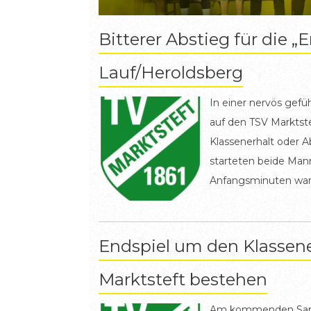
Bitterer Abstieg für die „
Lauf/Heroldsberg
In einer nervös gefü
auf den TSV Marktste
Klassenerhalt oder 
starteten beide Man
Anfangsminuten ware
technische Ungenaui
bestimmten das Bild
Defensive mit einer 
Endspiel um den Klassene
hingegen fehlten Str
Marktsteft bestehen
zahlreichen Ballverlu
Spiel zu bringen, ste
Am kommenden Samst