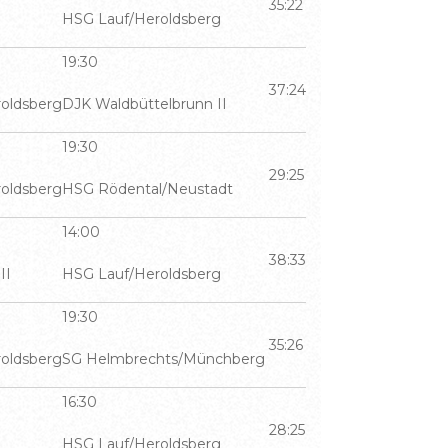
35:22
HSG Lauf/Heroldsberg
19:30
37:24
oldsberg
DJK Waldbüttelbrunn II
19:30
29:25
oldsberg
HSG Rödental/Neustadt
14:00
38:33
II
HSG Lauf/Heroldsberg
19:30
35:26
oldsberg
SG Helmbrechts/Münchberg
16:30
28:25
HSG Lauf/Heroldsberg