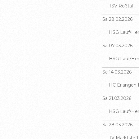
nt aus und setzten sich Tor um Tor ab.
TSV Roßtal
ewesen. Doch trotz deutlich reduzierter
ischen Aufholjagd im zweiten Durchgang
ede noch so kleine Ungenauigkeit von den
Sa.
28.02.2026
nicht mehr, um das Spiel noch einmal
 Youngsters umgehend mit einem
en. Um diesmal erfolgreich zu sein, wird
HSG Lauf/Her
t. So stand trotz hervorragender
erg entscheidend sein, über die gesamte
sitionsangriff und einer tadellosen
zentriert zu agieren und sich weniger
Sa.
07.03.2026
llung nach 30 Minuten ein 20:13-
 erlauben. Gerade gegen eine spielstarke
HSG Lauf/Her
nzeigetafel. Doch an diesem Tag zeigte
mbrechts/Münchberg können sich
er Offensive bei den Tigerenten wieder
 schnell rächen. Vor heimischer Kulisse
Sa.
14.03.2026
. Die Mannschaft ließ sich nicht
nun die Chance, ein wichtiges Zeichen im
HC Erlangen I
immer wieder Nadelstiche und brachte die
tzen. Mit der Unterstützung der eigenen
se sichtlich aus dem Konzept. Die
die Mannschaft alles daransetzen, die
Sa.
21.03.2026
itiert von der verbissenen Gegenwehr und
 Punkte in Lauf zu behalten und damit
HSG Lauf/Her
elbst einige Fehler. Angeführt vom
 in Richtung Klassenerhalt zu machen.
rer Chris Stöckl kämpften sich die Lauf-
Sa.
28.03.2026
m Tor heran und waren beim 30:26 in der
TV Marktsteft
ch wieder auf Tuchfühlung. In dieser Phase