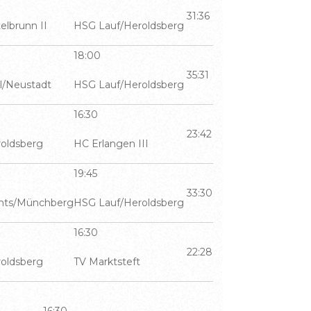
31:36
elbrunn II
HSG Lauf/Heroldsberg
18:00
35:31
l/Neustadt
HSG Lauf/Heroldsberg
16:30
23:42
oldsberg
HC Erlangen III
19:45
33:30
hts/Münchberg
HSG Lauf/Heroldsberg
16:30
22:28
oldsberg
TV Marktsteft