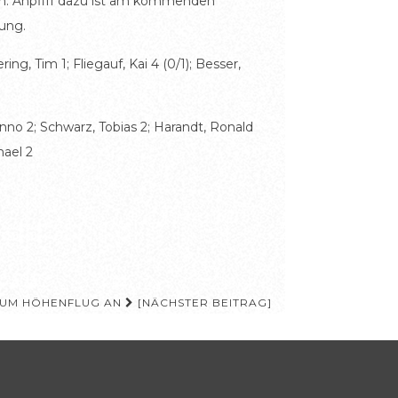
n. Anpfiff dazu ist am kommenden
zung.
ng, Tim 1; Fliegauf, Kai 4 (0/1); Besser,
enno 2; Schwarz, Tobias 2; Harandt, Ronald
hael 2
ZUM HÖHENFLUG AN
[NÄCHSTER BEITRAG]