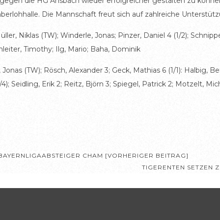
egen die HG Ansbach wieder erfolgreicher gestalten zu könne
berlohhalle. Die Mannschaft freut sich auf zahlreiche Unterstüt
r, Niklas (TW); Winderle, Jonas; Pinzer, Daniel 4 (1/2); Schnipperi
mleiter, Timothy; Ilg, Mario; Baha, Dominik
Jonas (TW); Rösch, Alexander 3; Geck, Mathias 6 (1/1): Halbig, B
/4); Seidling, Erik 2; Reitz, Björn 3; Spiegel, Patrick 2; Motzelt, Mic
BAYERNLIGAABSTEIGER CHAM [VORHERIGER BEITRAG]
TIGERENTEN SETZEN 