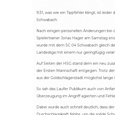
9:31, was wie ein Tippfehler klingt, ist le
Schwabach.
Nach einigen personellen Änderungen bei d
Spielertrainer Jonas Hager am Samstag end
wurde mit dem SC 04 Schwabach gleich der To
Landesliga mit einem nur geringfügig ver
Auf Seiten der HSG stand dem ein neu zus
der Ersten Mannschaft entgegen. Trotz der
aus der Goldschlägerstadt möglichst lange 
So sah das Laufer Publikum auch von Anfan
Überzeugung im Angriff agierten und Fehle
Dabei wurde auch schnell deutlich, dass der
Durchschlagskraft fehlte, um die solide Sc