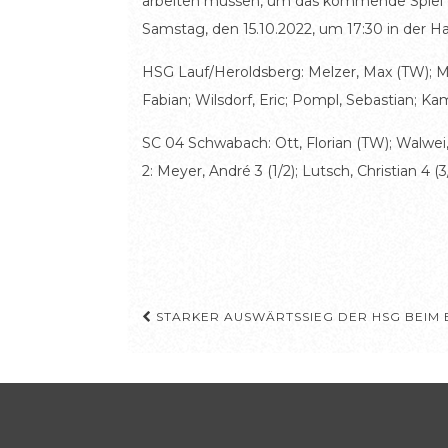
arbeiten müssen, um das kommende Spiel g
Samstag, den 15.10.2022, um 17:30 in der Ha
HSG Lauf/Heroldsberg: Melzer, Max (TW); Mülle
Fabian; Wilsdorf, Eric; Pompl, Sebastian; Ka
SC 04 Schwabach: Ott, Florian (TW); Walwei, 
2: Meyer, André 3 (1/2); Lutsch, Christian 4 (3
Beitragsnavigation
STARKER AUSWÄRTSSIEG DER HSG BEIM 