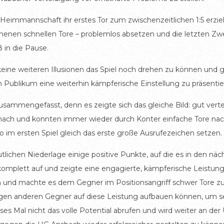
e Heimmannschaft ihr erstes Tor zum zwischenzeitlichen 1:5 erzie
henen schnellen Tore – problemlos absetzen und die letzten Zwe
 in die Pause.
ine weiteren Illusionen das Spiel noch drehen zu können und ga
 Publikum eine weiterhin kämpferische Einstellung zu präsentie
 zusammengefasst, denn es zeigte sich das gleiche Bild: gut ver
ach und konnten immer wieder durch Konter einfache Tore nach
 im ersten Spiel gleich das erste große Ausrufezeichen setzen.
tlichen Niederlage einige positive Punkte, auf die es in den näc
omplett auf und zeigte eine engagierte, kämpferische Leistun
n und machte es dem Gegner im Positionsangriff schwer Tore zu 
gen anderen Gegner auf diese Leistung aufbauen können, um sel
ieses Mal nicht das volle Potential abrufen und wird weiter an 