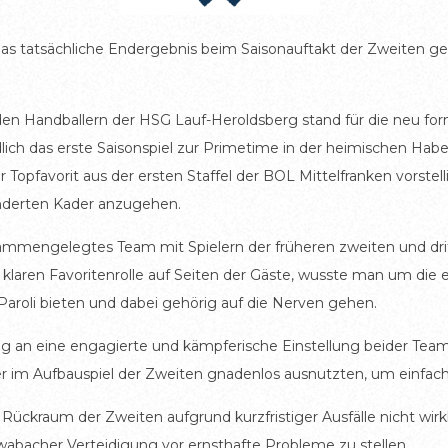
ider das tatsächliche Endergebnis beim Saisonauftakt der Zweiten
en Handballern der HSG Lauf-Heroldsberg stand für die neu fo
lich das erste Saisonspiel zur Primetime in der heimischen Ha
pfavorit aus der ersten Staffel der BOL Mittelfranken vorstelli
änderten Kader anzugehen.
ammengelegtes Team mit Spielern der früheren zweiten und dr
 klaren Favoritenrolle auf Seiten der Gäste, wusste man um di
Paroli bieten und dabei gehörig auf die Nerven gehen.
g an eine engagierte und kämpferische Einstellung beider Team
r im Aufbauspiel der Zweiten gnadenlos ausnutzten, um einfache
 Rückraum der Zweiten aufgrund kurzfristiger Ausfälle nicht wirk
hwabacher Verteidigung vor ernsthafte Probleme zu stellen.