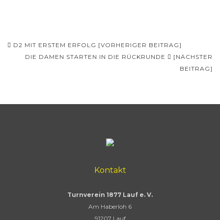
Beitragsnavigation
D2 MIT ERSTEM ERFOLG [VORHERIGER BEITRAG]
DIE DAMEN STARTEN IN DIE RÜCKRUNDE
[NÄCHSTER
BEITRAG]
Kontakt
Turnverein 1877 Lauf e. V.
Am Haberloh 6
91207 Lauf