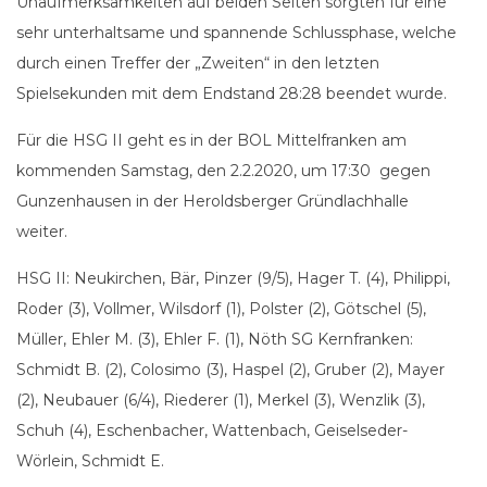
Unaufmerksamkeiten auf beiden Seiten sorgten für eine
sehr unterhaltsame und spannende Schlussphase, welche
durch einen Treffer der „Zweiten“ in den letzten
Spielsekunden mit dem Endstand 28:28 beendet wurde.
Für die HSG II geht es in der BOL Mittelfranken am
kommenden Samstag, den 2.2.2020, um 17:30 gegen
Gunzenhausen in der Heroldsberger Gründlachhalle
weiter.
HSG II: Neukirchen, Bär, Pinzer (9/5), Hager T. (4), Philippi,
Roder (3), Vollmer, Wilsdorf (1), Polster (2), Götschel (5),
Müller, Ehler M. (3), Ehler F. (1), Nöth SG Kernfranken:
Schmidt B. (2), Colosimo (3), Haspel (2), Gruber (2), Mayer
(2), Neubauer (6/4), Riederer (1), Merkel (3), Wenzlik (3),
Schuh (4), Eschenbacher, Wattenbach, Geiselseder-
Wörlein, Schmidt E.