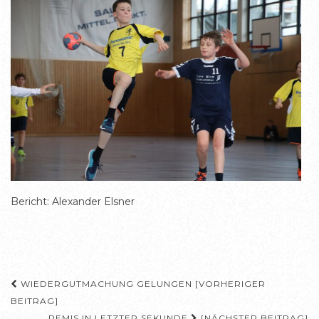
Bericht: Alexander Elsner
Beitragsnavigation
WIEDERGUTMACHUNG GELUNGEN [VORHERIGER
BEITRAG]
REMIS IN LETZTER SEKUNDE
[NÄCHSTER BEITRAG]