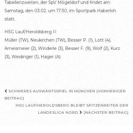
Tabellenzweiten, der SpV Mögeldorf und findet am
Samstag, den 03.02. um 17:30, im Sportpark Haberloh
statt.
HSG Lauf/Heroldsberg II:
Müller (TW), Neukirchen (TW), Besser P. (1), Lott (4),
Ameismeier (2), Winderle (3), Besser F. (9), Wolf (2), Kurz
(3), Weidinger (1), Hager (A)
Beitragsnavigation
SCHWERES AUSWÄRTSSPIEL IN MÜNCHEN [VORHERIGER
BEITRAG]
HSG LAUF/HEROLDSBERG BLEIBT SPITZENREITER DER
LANDESLIGA NORD
[NÄCHSTER BEITRAG]