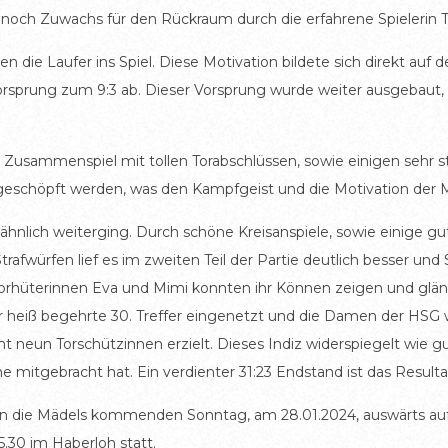
och Zuwachs für den Rückraum durch die erfahrene Spielerin Ti
en die Laufer ins Spiel. Diese Motivation bildete sich direkt auf
orsprung zum 9:3 ab. Dieser Vorsprung wurde weiter ausgebaut,
Zusammenspiel mit tollen Torabschlüssen, sowie einigen sehr st
geschöpft werden, was den Kampfgeist und die Motivation der M
e ähnlich weiterging. Durch schöne Kreisanspiele, sowie einige 
afwürfen lief es im zweiten Teil der Partie deutlich besser und
orhüterinnen Eva und Mimi konnten ihr Können zeigen und glänz
heiß begehrte 30. Treffer eingenetzt und die Damen der HSG war
t neun Torschützinnen erzielt. Dieses Indiz widerspiegelt wie
e mitgebracht hat. Ein verdienter 31:23 Endstand ist das Resulta
enn die Mädels kommenden Sonntag, am 28.01.2024, auswärts auf
.30 im Haberloh statt.