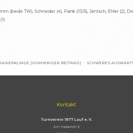
eide TW), Schneider (4), Frank (10/5), Jentsch, Ehler (2), Distl
(1)
RASIERKLINGE [VORHERIGER BEITRAG]
SCHWERES AUSWÄRTS
Kontakt
Turnverein 1877 Lauf e. V.
Am Haberloh 6