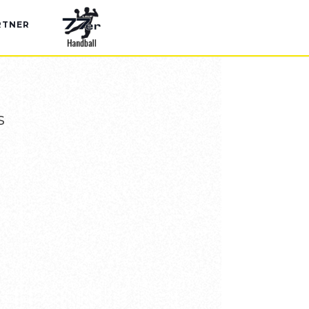
RTNER
s