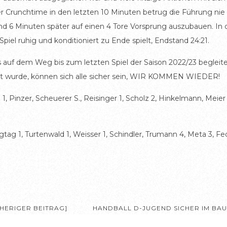
 Crunchtime in den letzten 10 Minuten betrug die Führung nie m
nd 6 Minuten später auf einen 4 Tore Vorsprung auszubauen. In d
iel ruhig und konditioniert zu Ende spielt, Endstand 24:21.
ns auf dem Weg bis zum letzten Spiel der Saison 2022/23 beglei
icht wurde, können sich alle sicher sein, WIR KOMMEN WIEDER!
 1, Pinzer, Scheuerer S., Reisinger 1, Scholz 2, Hinkelmann, Meie
gtag 1, Turtenwald 1, Weisser 1, Schindler, Trumann 4, Meta 3, Fe
HERIGER BEITRAG]
HANDBALL D-JUGEND SICHER IM BA