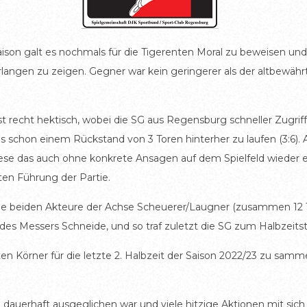
ison galt es nochmals für die Tigerenten Moral zu beweisen un
ngen zu zeigen. Gegner war kein geringerer als der altbewährt
t recht hektisch, wobei die SG aus Regensburg schneller Zugrif
 schon einem Rückstand von 3 Toren hinterher zu laufen (3:6). 
diese das auch ohne konkrete Ansagen auf dem Spielfeld wieder 
sten Führung der Partie.
ie beiden Akteure der Achse Scheuerer/Laugner (zusammen 12 To
 des Messers Schneide, und so traf zuletzt die SG zum Halbzeitst
n Körner für die letzte 2. Halbzeit der Saison 2022/23 zu samme
e dauerhaft ausgeglichen war und viele hitzige Aktionen mit si