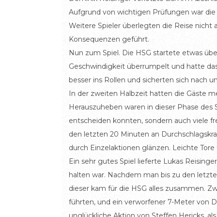
Aufgrund von wichtigen Prüfungen war die E
Weitere Spieler überlegten die Reise nich
Konsequenzen geführt.
Nun zum Spiel. Die HSG startete etwas üb
Geschwindigkeit überrumpelt und hatte das
besser ins Rollen und sicherten sich nach u
In der zweiten Halbzeit hatten die Gäste m
Herauszuheben waren in dieser Phase des Spi
entscheiden konnten, sondern auch viele fr
den letzten 20 Minuten an Durchschlagskra
durch Einzelaktionen glänzen. Leichte Tore 
Ein sehr gutes Spiel lieferte Lukas Reising
halten war. Nachdem man bis zu den letzte
dieser kam für die HSG alles zusammen. Zw
führten, und ein verworfener 7-Meter von D
unglückliche Aktion von Steffen Hericks, al