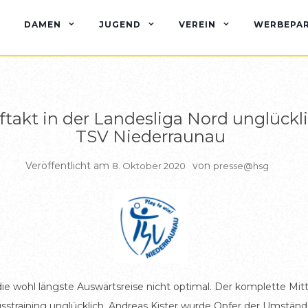
BERICHTE HSG1
DAMEN
JUGEND
VEREIN
WERBEPA
ftakt in der Landesliga Nord unglückli
TSV Niederraunau
Veröffentlicht am
von
8. Oktober 2020
presse@hsg
ie wohl längste Auswärtsreise nicht optimal. Der komplette Mit
lusstraining unglücklich. Andreas Kister wurde Opfer der Umst