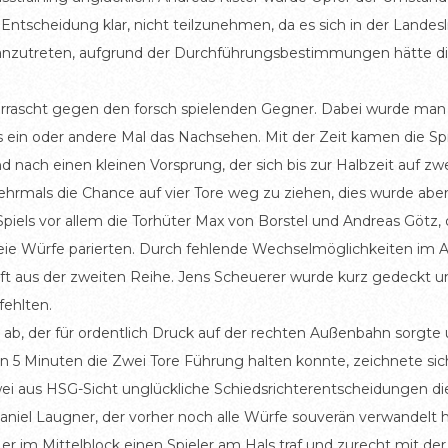
ntscheidung klar, nicht teilzunehmen, da es sich in der Landes
t anzutreten, aufgrund der Durchführungsbestimmungen hätte d
errascht gegen den forsch spielenden Gegner. Dabei wurde man
 ein oder andere Mal das Nachsehen. Mit der Zeit kamen die Sp
nd nach einen kleinen Vorsprung, der sich bis zur Halbzeit auf zw
ehrmals die Chance auf vier Tore weg zu ziehen, dies wurde abe
els vor allem die Torhüter Max von Borstel und Andreas Götz, di
eie Würfe parierten. Durch fehlende Wechselmöglichkeiten im Ang
ft aus der zweiten Reihe. Jens Scheuerer wurde kurz gedeckt 
fehlten.
er ab, der für ordentlich Druck auf der rechten Außenbahn sorgte
n 5 Minuten die Zwei Tore Führung halten konnte, zeichnete sic
ei aus HSG-Sicht unglückliche Schiedsrichterentscheidungen d
aniel Laugner, der vorher noch alle Würfe souverän verwandelt
s er im Mittelblock einen Spieler am Hals traf und zurecht mit d