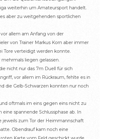
liga weiterhin um Amateursport handelt.
ies aber zu weitgehenden sportlichen
 vor allem am Anfang von der
ieler von Trainer Markus Korn aber immer
ei Tore verteidigt werden konnte.
r mehrmals liegen gelassen.
e nicht nur das 7m Duell für sich
riff, vor allem im Rückraum, fehlte es in
und die Gelb-Schwarzen konnten nur noch
 und oftmals im eins gegen eins nicht zu
h eine spannende Schlussphase ab. In
ie jeweils zum Tor der Heimmannschaft
 hatte. Obendrauf kam noch eine
er roten Karte vom Feld geschickt wurde.