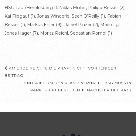
HSG Lauf/Heroldsberg II: Niklas Müller, Philipp Besser (2),
Kai Fliegauf (1), Jonas Winderle, Sean O’Reilly (1), Fabian
Besser (1), Markus Ehler (9), Daniel Pinzer (2), Mario Ilg,
Jonas Hager (7), Moritz Reichl, Sebastian Pompl (1)
Beitragsnavigation
AM ENDE REICHTE DIE KRAFT NICHT [VORHERIGER
BEITRAG]
ENDSPIEL UM DEN KLASSENERHALT – HSG MUSS IN
MARKTSTEFT BESTEHEN
[NÄCHSTER BEITRAG]