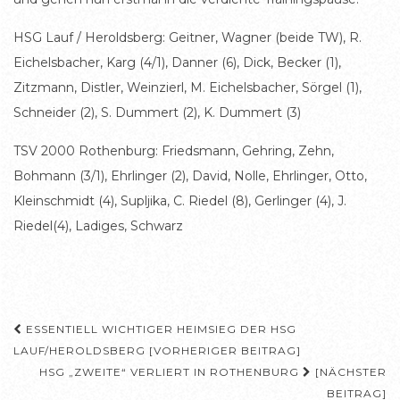
HSG Lauf / Heroldsberg: Geitner, Wagner (beide TW), R.
Eichelsbacher, Karg (4/1), Danner (6), Dick, Becker (1),
Zitzmann, Distler, Weinzierl, M. Eichelsbacher, Sörgel (1),
Schneider (2), S. Dummert (2), K. Dummert (3)
TSV 2000 Rothenburg: Friedsmann, Gehring, Zehn,
Bohmann (3/1), Ehrlinger (2), David, Nolle, Ehrlinger, Otto,
Kleinschmidt (4), Supljika, C. Riedel (8), Gerlinger (4), J.
Riedel(4), Ladiges, Schwarz
Beitragsnavigation
ESSENTIELL WICHTIGER HEIMSIEG DER HSG
LAUF/HEROLDSBERG [VORHERIGER BEITRAG]
HSG „ZWEITE“ VERLIERT IN ROTHENBURG
[NÄCHSTER
BEITRAG]