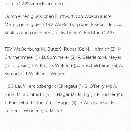
auf ein 22:22 zurückkämpfen.
Durch einen glücklichen Hüftwurf, von Wokon aus 9
Meter, gelang dem TSV Weißenburg aber 5 Sekunden vor
Schluss doch noch der „Lucky Punch“. Endstand 22:23.
TSV Weißenburg: M. Butz; S. Rudat (8); M. Hellmich (2); M.
Brunnenmeier (1); B. Sommerer (3); F. Beierlein; M. Meyer
(1); T. Lukas (1); A. Moj; D. Wokon (1); J. Brechelsbauer (6); A.
Symader; J. Winkler; J. Weber;
HSG Lauf/Heroldsberg II: K.Fliegauf (1); S. O’Reilly (4); A.
Hetz; M. Schuberth (4); J. Hager (3); M. Ilg (1); F. Besser (4);
T. Kamleiter; F. Kurz (2); T. Hager (3); D. Ameismeier; M.
Folger; J. Winderle; N. Müller;