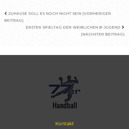
Beitragsnavigation
ZUHAUSE SOLL ES NOCH NICHT SEIN [VORHERIGER
BEITRAG]
ERSTER SPIELTAG DER WEIBLICHEN B-JUGEND
[NÄCHSTER BEITRAG]
Kontakt