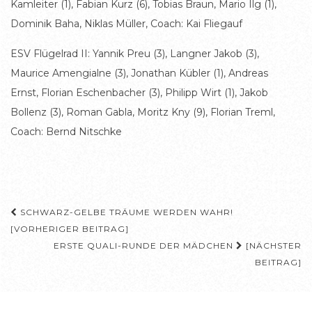
Kamleiter (1), Fabian Kurz (6), Tobias Braun, Mario Ilg (1),
Dominik Baha, Niklas Müller, Coach: Kai Fliegauf
ESV Flügelrad II: Yannik Preu (3), Langner Jakob (3),
Maurice Amengialne (3), Jonathan Kübler (1), Andreas
Ernst, Florian Eschenbacher (3), Philipp Wirt (1), Jakob
Bollenz (3), Roman Gabla, Moritz Kny (9), Florian Treml,
Coach: Bernd Nitschke
Beitragsnavigation
SCHWARZ-GELBE TRÄUME WERDEN WAHR!
[VORHERIGER BEITRAG]
ERSTE QUALI-RUNDE DER MÄDCHEN
[NÄCHSTER
BEITRAG]