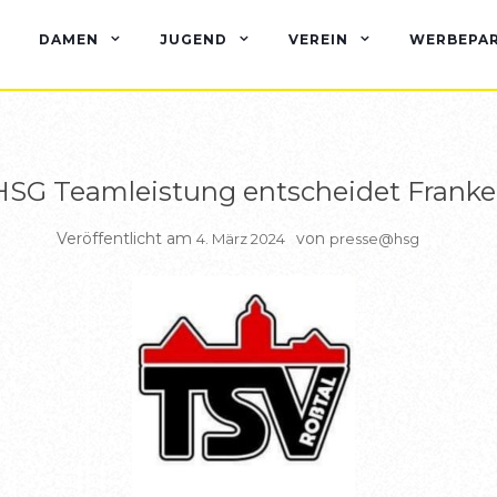
BERICHTE HSG1
DAMEN
JUGEND
VEREIN
WERBEPA
HSG Teamleistung entscheidet Frank
Veröffentlicht am
von
4. März 2024
presse@hsg