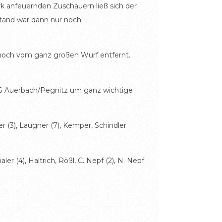
k anfeuernden Zuschauern ließ sich der
dstand war dann nur noch
n noch vom ganz großen Wurf entfernt.
SG Auerbach/Pegnitz um ganz wichtige
er (3), Laugner (7), Kemper, Schindler
r (4), Haltrich, Rößl, C. Nepf (2), N. Nepf