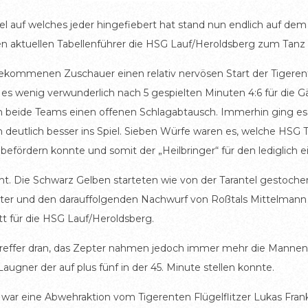
el auf welches jeder hingefiebert hat stand nun endlich auf d
n aktuellen Tabellenführer die HSG Lauf/Heroldsberg zum Tanz 
 gekommenen Zuschauer einen relativ nervösen Start der Tigeren
d es wenig verwunderlich nach 5 gespielten Minuten 4:6 für die 
h beide Teams einen offenen Schlagabtausch. Immerhin ging es 
deutlich besser ins Spiel. Sieben Würfe waren es, welche HSG To
efördern konnte und somit der „Heilbringer“ für den lediglich ei
ht. Die Schwarz Gelben starteten wie von der Tarantel gestochen
eter und den darauffolgenden Nachwurf von Roßtals Mittelma
tt für die HSG Lauf/Heroldsberg.
reffer dran, das Zepter nahmen jedoch immer mehr die Mannen u
augner der auf plus fünf in der 45. Minute stellen konnte.
 war eine Abwehraktion vom Tigerenten Flügelflitzer Lukas Frank