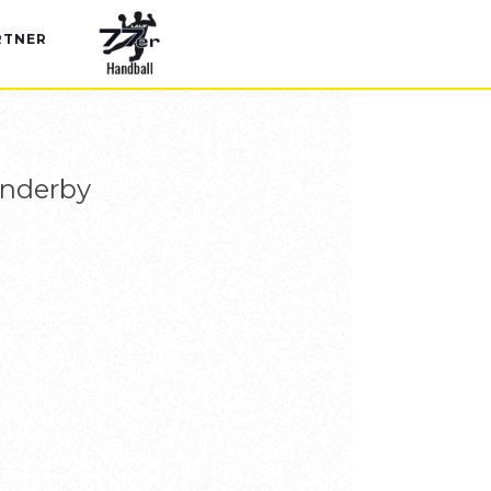
RTNER
enderby