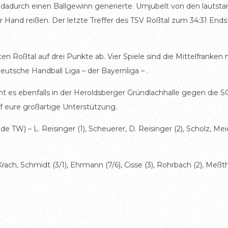
dadurch einen Ballgewinn generierte. Umjubelt von den lautstar
er Hand reißen. Der letzte Treffer des TSV Roßtal zum 34:31 En
en Roßtal auf drei Punkte ab. Vier Spiele sind die Mittelfranke
eutsche Handball Liga – der Bayernliga – .
 es ebenfalls in der Heroldsberger Gründlachhalle gegen die 
f eure großartige Unterstützung.
e TW) – L. Reisinger (1), Scheuerer, D. Reisinger (2), Scholz, Mei
h, Schmidt (3/1), Ehrmann (7/6), Cisse (3), Rohrbach (2), Meßthale