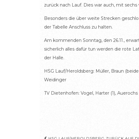
zurück nach Lauf. Dies war auch, mit sechs
Besonders die über weite Strecken geschlos
der Tabelle Anschluss zu halten.
Am kommenden Sonntag, den 26.11., erwart
sicherlich alles dafür tun werden die rote
der Halle.
HSG Lauf/Heroldsberg: Müller, Braun (beide TW
Weidinger
TV Dietenhofen: Vogel, Harter (1), Auerochs (5
HSG LAUF/HEROLDSBERG ZURÜCK AUF D