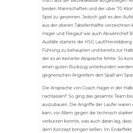
frisch aus der Bezirksklasse aufgestiegen w
beiden Mannschaften und der über 70 Kilome
Spiel zu gewinnen. Jedoch galt es den Auf
aus der oberen Tabellenhälfte verzeichnen k
Hager und Fliegauf wie auch Abwehrchef Bah
Ausfälle startete die HSG Lauf/Heroldsberg 
Führung zu behaupten und bereits zur Halbz
der es an keinerlei Absprache fehlte. So ko
einen guten Rückzug unterbunden werden. 
gegnerischen Angreifern den Spaß am Spie
Die Ansprache von Coach Hager in der Halbze
nachlassen!“ So ging das gesamte Team bis i
auszubauen. Die Angriffe der Laufer waren
kam, vor Allem gegen die technisch starken
verkürzen konnte, was auch daran lag, das
dem Konzept bringen ließen. Im Endeffekt