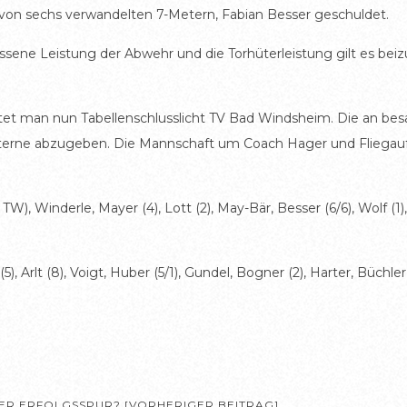
 von sechs verwandelten 7-Metern, Fabian Besser geschuldet.
sene Leistung der Abwehr und die Torhüterleistung gilt es beiz
et man nun Tabellenschlusslicht TV Bad Windsheim. Die an bes
 Laterne abzugeben. Die Mannschaft um Coach Hager und Fliegauf 
), Winderle, Mayer (4), Lott (2), May-Bär, Besser (6/6), Wolf (1),
), Arlt (8), Voigt, Huber (5/1), Gundel, Bogner (2), Harter, Büchle
ER ERFOLGSSPUR? [VORHERIGER BEITRAG]