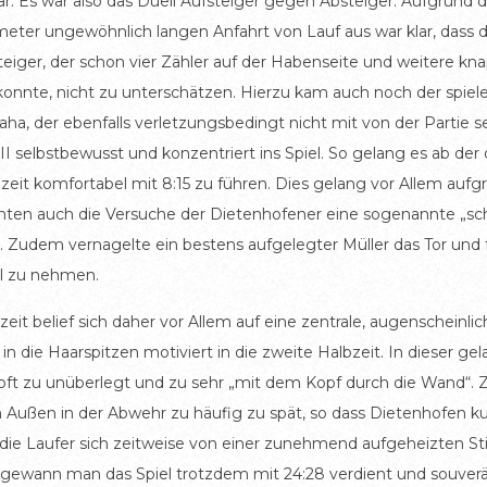
ar. Es war also das Duell Aufsteiger gegen Absteiger. Aufgrund d
ter ungewöhnlich langen Anfahrt von Lauf aus war klar, dass das
steiger, der schon vier Zähler auf der Habenseite und weitere
onnte, nicht zu unterschätzen. Hierzu kam auch noch der spieleri
a, der ebenfalls verletzungsbedingt nicht mit von der Partie s
II selbstbewusst und konzentriert ins Spiel. So gelang es ab de
eit komfortabel mit 8:15 zu führen. Dies gelang vor Allem auf
nnten auch die Versuche der Dietenhofener eine sogenannte „schn
Zudem vernagelte ein bestens aufgelegter Müller das Tor und 
l zu nehmen.
it belief sich daher vor Allem auf eine zentrale, augenscheinlic
n die Haarspitzen motiviert in die zweite Halbzeit. In dieser ge
 oft zu unüberlegt und zu sehr „mit dem Kopf durch die Wand“.
 Außen in der Abwehr zu häufig zu spät, so dass Dietenhofen kur
s die Laufer sich zeitweise von einer zunehmend aufgeheizten S
 gewann man das Spiel trotzdem mit 24:28 verdient und souver