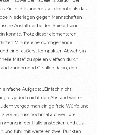
essen, sowie der Tabellensituation der
 Ziel nichts anderes sein konnte als das
 knappe Niederlagen gegen Mannschaften
sche Ausfall der beiden Spielertrainer
ein konnte. Trotz dieser elementaren
r dritten Minute eine durchgehende
grund einer äußerst kompakten Abwehr, in
elle Mitte“ zu spielen vielfach durch
fand zunehmend Gefallen daran, den
h einfache Aufgabe: „Einfach nicht
lang es jedoch nicht den Abstand weiter
 Zudem vergab man einige freie Würfe und
z vor Schluss nochmal auf vier Tore
timmung in der Halle anstecken und aus
än und fuhr mit weiteren zwei Punkten