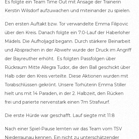
Es folgte ein Team Time Out mit Ansage der Trainerin
Kerstin Wilsdorf aufzuwachen und miteinander zu spielen.
Den ersten Auftakt bzw. Tor verwandelte Emma Filipovic
über den Kreis. Danach folgte ein 7:0-Lauf der Haberloher
Mädels. Die Aufholjagd begann. Durch stärkere Beinarbeit
und Absprachen in der Abwehr wurde der Druck im Angriff
der Bayreuther erhöht. Es folgten Passfolgen über
Rückraum Mitte Allegra Tudor, die den Ball geschickt über
Halb oder den Kreis verteilte. Diese Aktionen wurden mit
Torabschlüssen gekrönt. Unsere Torhüterin Emma Stiller
hielt uns mit 14 Paraden, in der 2. Halbzeit, den Rücken
frei und parierte nervenstark einen 7m Strafwurf.
Die erste Hürde war geschafft. Lauf siegte mit 11:8
Nach einer Spiel-Pause lernten wir das Team vom TSV
Niederraunau kennen. Ein nicht zu unterschätzender