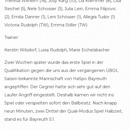
Theresa Wilhelm (16), Josy Karg (10), Lia Krammer (8), Lisa
Reichel (5), Nele Schosser (3), Julia Lein, Emma Filipovic
(2), Emilia Danner (1), Leni Schösser (1), Allegra Tudor (1)
Victoria Rudolph (TW), Emma Stiller (TW)
Trainer:
Kerstin Wilsdorf, Luisa Rudolph, Marie Eichelsbacher
Zwei Wochen später wurde das erste Spiel in der
Qualifikation gegen die uns aus der vergangenen ÜBOL
Saison bekannte Mannschaft von HaSpo Bayreuth
angepfiffen. Der Gegner hatte sich sehr gut auf den
Laufer Angriff eingestellt. Deshalb kamen wir nicht ins
Spiel oder verspielten sofort den Ballbesitz. Nach knapp
neun Minuten, zwei Drittel der Quali-Modus Spiel Halbzeit,
stand es für Bayreuth 5:1.