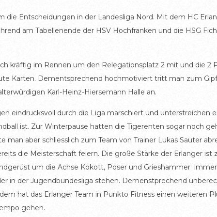
sam die Entscheidungen in der Landesliga Nord. Mit dem HC Erla
, während am Tabellenende der HSV Hochfranken und die HSG Fic
h kräftig im Rennen um den Relegationsplatz 2 mit und die 2 
 Karten. Dementsprechend hochmotiviert tritt man zum Gipfe
alterwürdigen Karl-Heinz-Hiersemann Halle an.
gen eindrucksvoll durch die Liga marschiert und unterstreichen e
all ist. Zur Winterpause hatten die Tigerenten sogar noch geh
man aber schliesslich zum Team von Trainer Lukas Sauter abre
its die Meisterschaft feiern. Die große Stärke der Erlanger ist
rundgerüst um die Achse Kokott, Poser und Grieshammer immer 
der in der Jugendbundesliga stehen. Demenstprechend unberech
Zudem hat das Erlanger Team in Punkto Fitness einen weiteren Pl
 Tempo gehen.