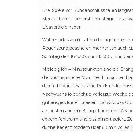
Drei Spiele vor Rundenschluss fallen lang
Meister bereits der erste Aufsteiger fest
Ligaverbleib haben.
Währenddessen mischen die Tigerenten noc
Regensburg bescheren momentan auch gute
Sonntag den 16.4.2023 um 15:00 Uhr in der 
Mit lediglich 4 Minuspunkten sind die Erlan
die unumstrittene Nummer 1 in Sachen Handb
durch die durchwachsene Rückrunde musste 
Nachwuchs folgerichtig vorletzte Woche bere
gut ausgebildeten Spielern. So wird das G
ansonsten auch im 3. Liga-Kader der U23 o
extrem fehlerarm und diszipliniert agiert. 
dünne Kader trotzdem über 60 min volles