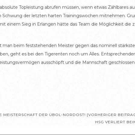
 eine absolute Topleistung abrufen müssen, wenn etwas Zählbares
n Schwung der letzten harten Trainingswochen mitnehmen. Grun
it einem Sieg in Erlangen hätte das Team die Möglichkeit die 
elt man beim feststehenden Meister gegen das nominell stärkste
haben, geht es bei den Tigerenten noch um Alles. Entsprechenden
istungsvermögen ausschöpft und die Mannschaft geschlossen auf
IE MEISTERSCHAFT DER ÜBOL-NORDOST! [VORHERIGER BEITRA
HSG VERLIERT BE