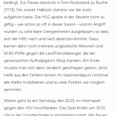
bedingt. Zur Pause stand ein 4-Tore-Rückstand zu Buche
(17:13). Die zweite Halbzeit startete wie die erste
aufgehört hatte. Die HSG spielte in der Abwehr nicht so
giftig – wie schon so oft in dieser Saison – und im Angriff
wurden zu viele klare Gelegenheiten ausgelassen, so dass
sich der HBC nach und nach absetzen konnte. Dazu
kamen dann noch mehrere unglückliche Aktionen und
50:50-Pfiffe gegen die Lauf/Heroldsberger, die der
gewünschten Aufholjagd im Weg standen. Am Ende
musste man sich dann verdient geschlagen geben. Jetzt
heißt aus den Fehlern lernen, im Saisonendspurt nochmal
alle Kräfte mobilisieren und so viele Punkte wie möglich
sammeln.
Weiter geht es am Samstag, den 25.03. im Heimspiel
gegen den HSV Hochfranken. Das Spiel findet um 19.30
Uhr in der Gründlachhalle in Heroldsberg statt. Wir freuen