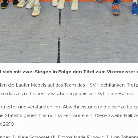
t sich mit zwei Siegen in Folge den Titel zum Vizemeister
fen die Laufer Mädels auf das Team des HSV Hochfranken. Trotz v
so dass es mit einem Zwischenergebnis von 15:1 in die Halbzeit 
rierter und verstärkten ihre Abwehrleistung und gleichzeitig gi
ie Statistik gehen hier nun 13 Fehlwürfe ein. Diese zweite Halb
t 26:10
nner (1), Nele Schlosser (1), Emma Marie Filipovic (1),Linn Johann