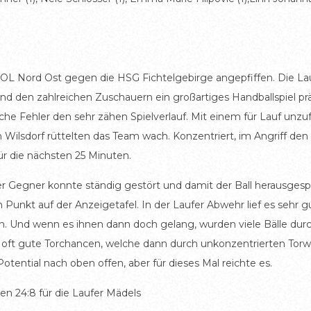
OL Nord Ost gegen die HSG Fichtelgebirge angepfiffen. Die La
nd den zahlreichen Zuschauern ein großartiges Handballspiel prä
che Fehler den sehr zähen Spielverlauf. Mit einem für Lauf unzufr
 Wilsdorf rüttelten das Team wach. Konzentriert, im Angriff den 
ür die nächsten 25 Minuten.
 der Gegner konnte ständig gestört und damit der Ball herausgesp
Punkt auf der Anzeigetafel. In der Laufer Abwehr lief es sehr g
n. Und wenn es ihnen dann doch gelang, wurden viele Bälle durc
er oft gute Torchancen, welche dann durch unkonzentrierten Torwur
Potential nach oben offen, aber für dieses Mal reichte es.
n 24:8 für die Laufer Mädels