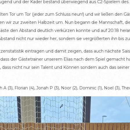
Tugend und der Kader bestand überwiegend aus C2-Spielern des
elten Tor um Tor (jeder zum Schluss neun!) und wir ließen den G
ellten wir zur zweiten Halbzeit um. Nun begann die Mannschaft, 
Gäste den Abstand deutlich verkürzen konnte und auf 20:18 heran
 Abstand nicht nur wieder her, sondern sie vergrößerten ihn bis 
hützenstatistik eintragen und damit zeigen, dass auch nächste S
ass der Gästetrainer unserem Elias nach dem Spiel gemacht hat:
, dass nicht nur sein Talent und Können sondern auch das sein
 A (3), Florian (4), Jonah P (3), Noor (2), Dominic (1), Noel (3), The