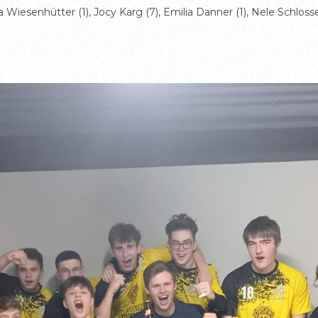
lla Wiesenhütter (1), Jocy Karg (7), Emilia Danner (1), Nele Schlos