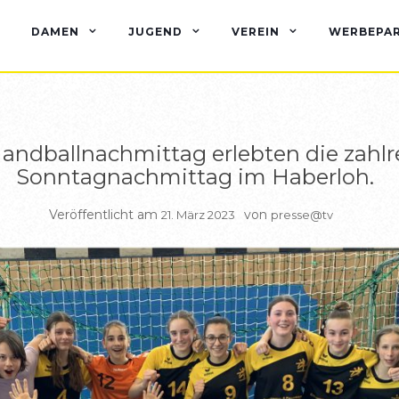
CHTE B JUGEND
BERICHTE C JUGEND
BERICHTE WEIBL C J
DAMEN
JUGEND
VEREIN
WERBEPA
Handballnachmittag erlebten die zahl
Sonntagnachmittag im Haberloh.
Veröffentlicht am
von
21. März 2023
presse@tv