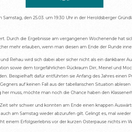
Samstag, den 25.03. um 19:30 Uhr in der Heroldsberger Gründlac
rdert. Durch die Ergebnisse am vergangenen Wochenende hat si
scher mehr erlauben, wenn man diesen am Ende der Runde inneh
und Rehau wird sich dabei aber sicher nicht als ein dankbarer A
on sowie dem torgefährlichen Rückraum Dirr, Meinel und Moc
rden. Beispielhaft dafür entführten sie Anfang des Jahres eine
Gegners auf keinen Fall aus der tabellarischen Situation ablesen
Sieg her muss, möchte man noch die Chance haben den Klassenerh
e Zeit sehr schwer und konnten am Ende einen knappen Auswärts
s auch am Samstag wieder abzurufen gilt. Gelingt es, mal wiede
teht einem Erfolgserlebnis vor der kurzen Osterpause nichts im 