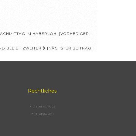
ACHMITTAG IM HABERLOH. [VORHERIGER
ND BLEIBT ZWEITER
[NÄCHSTER BEITRAG]
Rechtliches
>
Datenschutz
>
Impressum