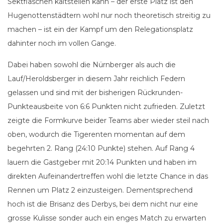
Sektflaschen kaltstellen kann – der erste Platz ist den
Hugenottenstädtern wohl nur noch theoretisch streitig zu
machen – ist ein der Kampf um den Relegationsplatz
dahinter noch im vollen Gange.
Dabei haben sowohl die Nürnberger als auch die
Lauf/Heroldsberger in diesem Jahr reichlich Federn
gelassen und sind mit der bisherigen Rückrunden-
Punkteausbeite von 6:6 Punkten nicht zufrieden. Zuletzt
zeigte die Formkurve beider Teams aber wieder steil nach
oben, wodurch die Tigerenten momentan auf dem
begehrten 2. Rang (24:10 Punkte) stehen. Auf Rang 4
lauern die Gastgeber mit 20:14 Punkten und haben im
direkten Aufeinandertreffen wohl die letzte Chance in das
Rennen um Platz 2 einzusteigen. Dementsprechend
hoch ist die Brisanz des Derbys, bei dem nicht nur eine
grosse Kulisse sonder auch ein enges Match zu erwarten