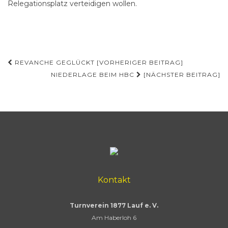
Relegationsplatz verteidigen wollen.
Beitragsnavigation
REVANCHE GEGLÜCKT [VORHERIGER BEITRAG]
NIEDERLAGE BEIM HBC
[NÄCHSTER BEITRAG]
Kontakt
Turnverein 1877 Lauf e. V.
Am Haberloh 6