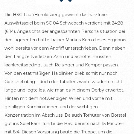
Die HSG Lauf/Heroldsberg gewinnt das harzfreie
Auswärtsspiel beim SC 04 Schwabach verdient mit 24:28
(6:14). Angesichts der angespannten Personalsituation bei
den Tigerenten hätte Trainer Markus Korn dieses Ergebnis
wohl bereits vor dem Anpfiff unterschrieben. Denn neben
den Langzeitverletzen Zahn und Schöffel mussten
krankheitsbedingt auch Reisinger und Kemper passen.
Von den etatmäßigen Halblinken blieb somit nur noch
Götschel übrig – doch der Tabellenzweite zauderte nicht
lange und legte los, wie man es in einem Derby erwartet.
Hinten mit dem notwendigen Willen und vorne mit
gefälligen Kombinationen und der wichtigen
Konzentration im Abschluss. Da auch Torhüter von Borstel
gut ins Spiel kam, führte die HSG bereits nach 15 Minuten
mit 8:4. Diesen Vorsprung baute die Truppe, um die