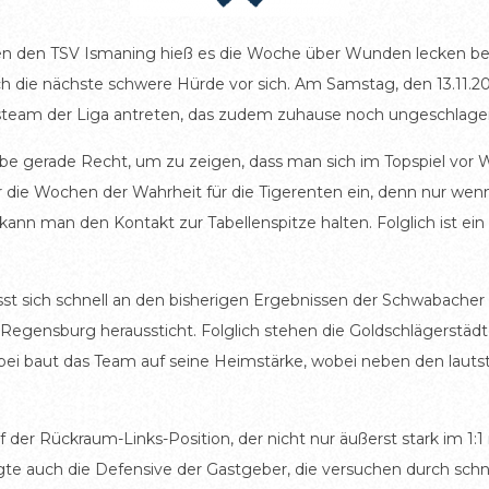
n den TSV Ismaning hieß es die Woche über Wunden lecken bei
 die nächste schwere Hürde vor sich. Am Samstag, den 13.11.20
eam der Liga antreten, das zudem zuhause noch ungeschlagen
be gerade Recht, um zu zeigen, dass man sich im Topspiel vor 
ber die Wochen der Wahrheit für die Tigerenten ein, denn nur w
ann man den Kontakt zur Tabellenspitze halten. Folglich ist ein
ässt sich schnell an den bisherigen Ergebnissen der Schwabacher 
egensburg heraussticht. Folglich stehen die Goldschlägerstädte
Dabei baut das Team auf seine Heimstärke, wobei neben den laut
 der Rückraum-Links-Position, der nicht nur äußerst stark im 1:1
gte auch die Defensive der Gastgeber, die versuchen durch schne