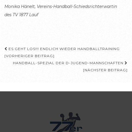
Monika Hänelt, Vereins-Handball-Schiedsrichterwartin
des TV 1877 Lauf
Beitragsnavigation
ES GEHT LOS!!! ENDLICH WIEDER HANDBALLTRAINING
[VORHERIGER BEITRAG]
HANDBALL-SPEZIAL DER D-JUGEND-MANNSCHAFTEN
[NÄCHSTER BEITRAG]