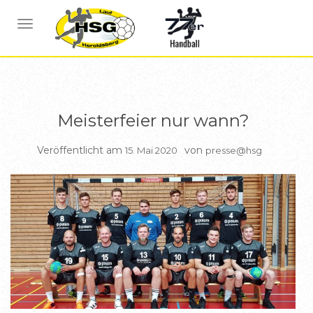
ALLGEMEIN
BERICHTE HSG2
NAVIGATION UMSCHALTEN
Meisterfeier nur wann?
Veröffentlicht am
von
15. Mai 2020
presse@hsg