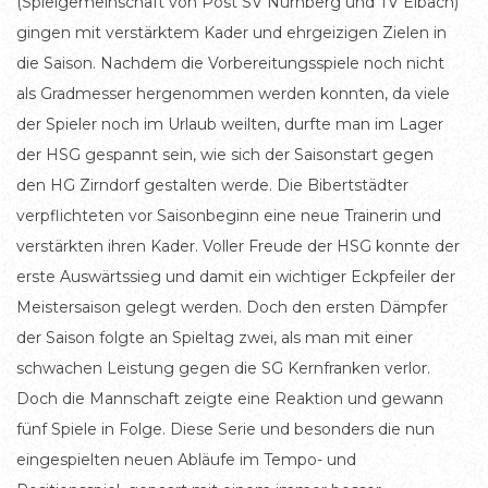
(Spielgemeinschaft von Post SV Nürnberg und TV Eibach)
gingen mit verstärktem Kader und ehrgeizigen Zielen in
die Saison. Nachdem die Vorbereitungsspiele noch nicht
als Gradmesser hergenommen werden konnten, da viele
der Spieler noch im Urlaub weilten, durfte man im Lager
der HSG gespannt sein, wie sich der Saisonstart gegen
den HG Zirndorf gestalten werde. Die Bibertstädter
verpflichteten vor Saisonbeginn eine neue Trainerin und
verstärkten ihren Kader. Voller Freude der HSG konnte der
erste Auswärtssieg und damit ein wichtiger Eckpfeiler der
Meistersaison gelegt werden. Doch den ersten Dämpfer
der Saison folgte an Spieltag zwei, als man mit einer
schwachen Leistung gegen die SG Kernfranken verlor.
Doch die Mannschaft zeigte eine Reaktion und gewann
fünf Spiele in Folge. Diese Serie und besonders die nun
eingespielten neuen Abläufe im Tempo- und