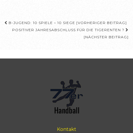
Beitragsnavigation
B-JUGEND: 10 SPIELE – 10 SIEGE [VORHERIGER BEITRAG]
POSITIVER JAHRESABSCHLUSS FÜR DIE TIGERENTEN ?
[NÄCHSTER BEITRAG]
Kontakt