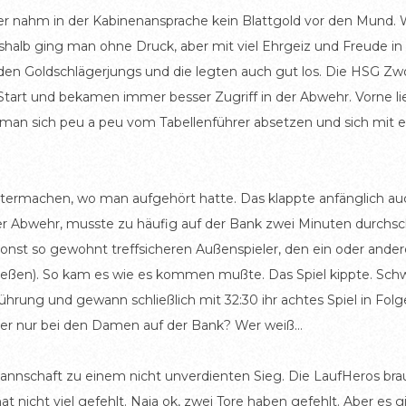
er nahm in der Kabinenansprache kein Blattgold vor den Mund. We
halb ging man ohne Druck, aber mit viel Ehrgeiz und Freude in d
 den Goldschlägerjungs und die legten auch gut los. Die HSG Zw
Start und bekamen immer besser Zugriff in der Abwehr. Vorne li
te man sich peu a peu vom Tabellenführer absetzen und sich mit e
itermachen, wo man aufgehört hatte. Das klappte anfänglich auc
der Abwehr, musste zu häufig auf der Bank zwei Minuten durchsch
nst so gewohnt treffsicheren Außenspieler, den ein oder anderen
eßen). So kam es wie es kommen mußte. Das Spiel kippte. Schw
rung und gewann schließlich mit 32:30 ihr achtes Spiel in Folge
der nur bei den Damen auf der Bank? Wer weiß…
annschaft zu einem nicht unverdienten Sieg. Die LaufHeros brau
 nicht viel gefehlt. Naja ok, zwei Tore haben gefehlt. Aber es gi