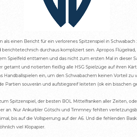
als einen Bericht für ein verlorenes Spitzenspiel in Schwabach z
berichtetechnich durchaus kompliziert sein. Apropos Flügelrad,
m Spielfeld enttarnen und das nicht zum ersten Mal in dieser Sa
er getarnt und notierten fleißig alle HSG Spielzüge auf ihren Kä
 Handballspielen ein, um den Schwabachern keinen Vorteil zu 
 Partien souverän und aufstiegsreif leiteten (ok ein bisschen ges
m Spitzenspiel, der besten BOL Mittelfranken aller Zeiten, ode
der an. Nur Ankurbler Götschi und Timmney fehlten verletzungsb
al, bis auf die Vollsperrung auf der A6. Und die fehlenden Bas
lich viel Klopapier.