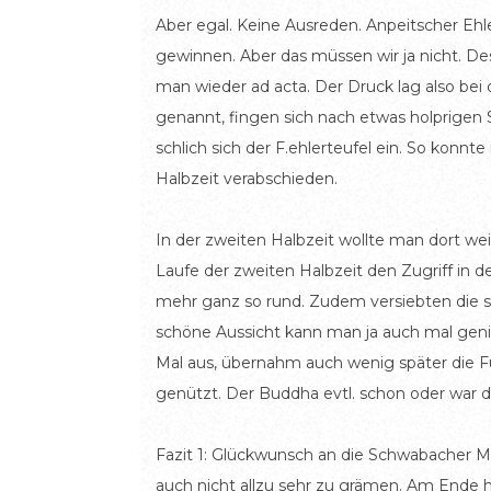
Aber egal. Keine Ausreden. Anpeitscher Ehl
gewinnen. Aber das müssen wir ja nicht. Des
man wieder ad acta. Der Druck lag also bei
genannt, fingen sich nach etwas holprigen 
schlich sich der F.ehlerteufel ein. So konn
Halbzeit verabschieden.
In der zweiten Halbzeit wollte man dort we
Laufe der zweiten Halbzeit den Zugriff in 
mehr ganz so rund. Zudem versiebten die so
schöne Aussicht kann man ja auch mal geni
Mal aus, übernahm auch wenig später die Füh
genützt. Der Buddha evtl. schon oder war 
Fazit 1: Glückwunsch an die Schwabacher M
auch nicht allzu sehr zu grämen. Am Ende hat