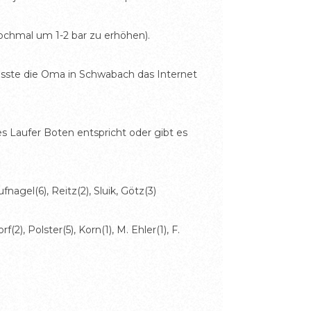
nochmal um 1-2 bar zu erhöhen).
usste die Oma in Schwabach das Internet
s Laufer Boten entspricht oder gibt es
nagel(6), Reitz(2), Sluik, Götz(3)
2), Polster(5), Korn(1), M. Ehler(1), F.