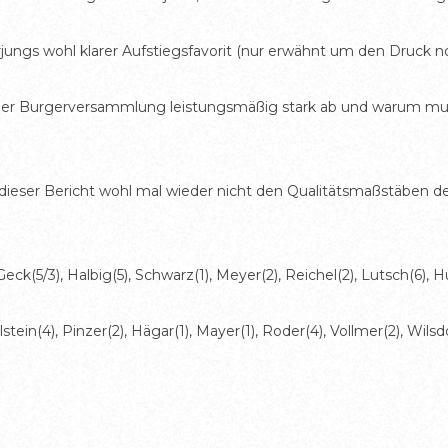
erjungs wohl klarer Aufstiegsfavorit (nur erwähnt um den Druck 
nd der Burgerversammlung leistungsmäßig stark ab und warum m
 dieser Bericht wohl mal wieder nicht den Qualitätsmaßstäben de
k(5/3), Halbig(5), Schwarz(1), Meyer(2), Reichel(2), Lutsch(6), Huf
in(4), Pinzer(2), Hägar(1), Mayer(1), Roder(4), Vollmer(2), Wilsdorf(