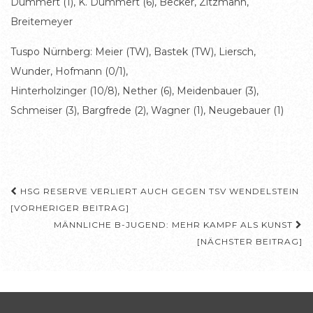
Dummert (1), K. Dummert (6), Becker, Zitzmann,
Breitemeyer
Tuspo Nürnberg: Meier (TW), Bastek (TW), Liersch,
Wunder, Hofmann (0/1),
Hinterholzinger (10/8), Nether (6), Meidenbauer (3),
Schmeiser (3), Bargfrede (2), Wagner (1), Neugebauer (1)
Beitragsnavigation
HSG RESERVE VERLIERT AUCH GEGEN TSV WENDELSTEIN
[VORHERIGER BEITRAG]
MÄNNLICHE B-JUGEND: MEHR KAMPF ALS KUNST
[NÄCHSTER BEITRAG]