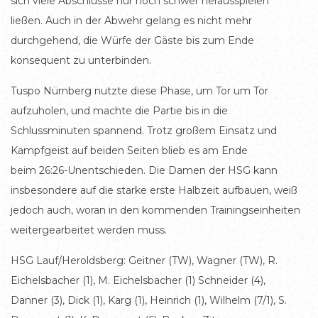
sich viele Abschlüsse nur noch schwer herausspielen
ließen. Auch in der Abwehr gelang es nicht mehr
durchgehend, die Würfe der Gäste bis zum Ende
konsequent zu unterbinden.
Tuspo Nürnberg nutzte diese Phase, um Tor um Tor
aufzuholen, und machte die Partie bis in die
Schlussminuten spannend. Trotz großem Einsatz und
Kampfgeist auf beiden Seiten blieb es am Ende
beim 26:26-Unentschieden. Die Damen der HSG kann
insbesondere auf die starke erste Halbzeit aufbauen, weiß
jedoch auch, woran in den kommenden Trainingseinheiten
weitergearbeitet werden muss.
HSG Lauf/Heroldsberg: Geitner (TW), Wagner (TW), R.
Eichelsbacher (1), M. Eichelsbacher (1) Schneider (4),
Danner (3), Dick (1), Karg (1), Heinrich (1), Wilhelm (7/1), S.