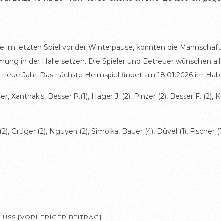
age im letzten Spiel vor der Winterpause, konnten die Mannscha
mmung in der Halle setzen. Die Spieler und Betreuer wünschen a
neue Jahr. Das nächste Heimspiel findet am 18.01.2026 im Haber
 Xanthakis, Besser P.(1), Hager J. (2), Pinzer (2), Besser F. (2), Ku
, Grüger (2), Nguyen (2), Simolka, Bauer (4), Düvel (1), Fischer (1
LUSS [VORHERIGER BEITRAG]