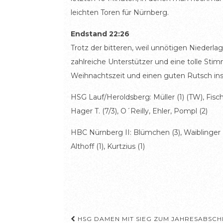
leichten Toren für Nürnberg.
Endstand 22:26
Trotz der bitteren, weil unnötigen Niederl
zahlreiche Unterstützer und eine tolle Sti
Weihnachtszeit und einen guten Rutsch ins 
HSG Lauf/Heroldsberg: Müller (1) (TW), Fischer,
Hager T. (7/3), O´Reilly, Ehler, Pompl (2)
HBC Nürnberg II: Blümchen (3), Waiblinger (2)
Althoff (1), Kurtzius (1)
Beitragsnavigation
HSG DAMEN MIT SIEG ZUM JAHRESABSCH