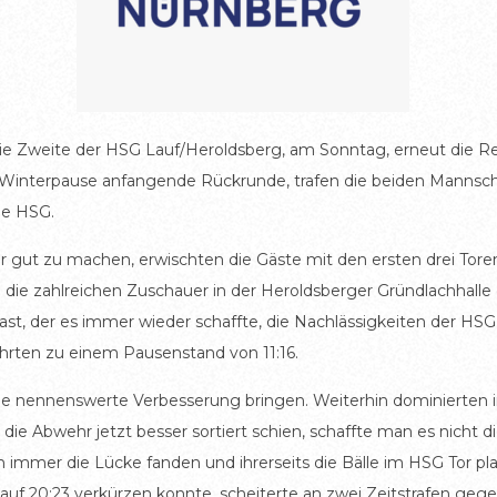
die Zweite der HSG Lauf/Heroldsberg, am Sonntag, erneut die 
er Winterpause anfangende Rückrunde, trafen die beiden Mannsc
ie HSG.
er gut zu machen, erwischten die Gäste mit den ersten drei Toren
n die zahlreichen Zuschauer in der Heroldsberger Gründlachhall
t, der es immer wieder schaffte, die Nachlässigkeiten der HSG 
hrten zu einem Pausenstand von 11:16.
eine nennenswerte Verbesserung bringen. Weiterhin dominierte
 Abwehr jetzt besser sortiert schien, schaffte man es nicht die
 immer die Lücke fanden und ihrerseits die Bälle im HSG Tor pla
auf 20:23 verkürzen konnte, scheiterte an zwei Zeitstrafen ge