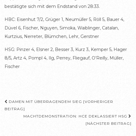
bestätigte sich mit dem Endstand von 28:33.
HBC: Eisenhut 7/2, Grüger 1, Neumüller 5, Röll 5, Bauer 4,
Düvel 6, Fischer, Nguyen, Simoka, Waiblinger, Catalan,
Kurtzius, Nerreter, Blümchen, Lehr, Gerstner
HSG: Pinzer 4, Elsner 2, Besser 3, Kurz 3, Kemper 5, Hager
8/5, Artz 4, Pompl 4, Ilg, Perrey, Fliegauf, O’Reilly, Müller,
Fischer
Beitragsnavigation
DAMEN MIT ÜBERRAGENDEM SIEG [VORHERIGER
BEITRAG]
MACHTDEMONSTRATION: HCE DEKLASSIERT HSG
[NÄCHSTER BEITRAG]