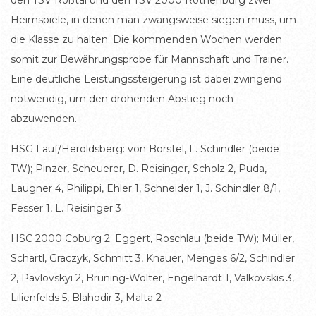
den TSV Roßtal und den TSV 2000 Rothenburg zwei
Heimspiele, in denen man zwangsweise siegen muss, um
die Klasse zu halten. Die kommenden Wochen werden
somit zur Bewährungsprobe für Mannschaft und Trainer.
Eine deutliche Leistungssteigerung ist dabei zwingend
notwendig, um den drohenden Abstieg noch
abzuwenden.
HSG Lauf/Heroldsberg: von Borstel, L. Schindler (beide
TW); Pinzer, Scheuerer, D. Reisinger, Scholz 2, Puda,
Laugner 4, Philippi, Ehler 1, Schneider 1, J. Schindler 8/1,
Fesser 1, L. Reisinger 3
HSC 2000 Coburg 2: Eggert, Roschlau (beide TW); Müller,
Schartl, Graczyk, Schmitt 3, Knauer, Menges 6/2, Schindler
2, Pavlovskyi 2, Brüning-Wolter, Engelhardt 1, Valkovskis 3,
Lilienfelds 5, Blahodir 3, Malta 2