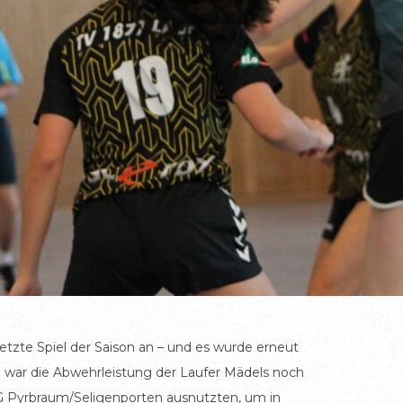
zte Spiel der Saison an – und es wurde erneut
n war die Abwehrleistung der Laufer Mädels noch
G Pyrbraum/Seligenporten ausnutzten, um in