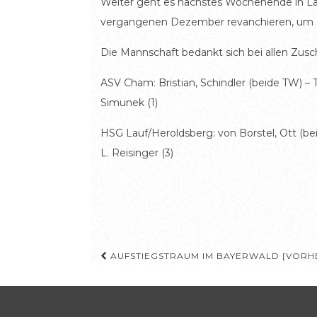
Weiter geht es nächstes Wochenende in Lauf
vergangenen Dezember revanchieren, um dan
Die Mannschaft bedankt sich bei allen Z
ASV Cham: Bristian, Schindler (beide TW) – Ta
Simunek (1)
HSG Lauf/Heroldsberg: von Borstel, Ott (beide 
L. Reisinger (3)
Beitragsnavigation
AUFSTIEGSTRAUM IM BAYERWALD [VORHE