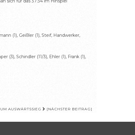
 sich für das 37:34 im Hinspiel
ann (1), Geißler (1), Steif, Handwerker,
(3), Schindler (11/3), Ehler (1), Frank (1),
 ZUM AUSWÄRTSSIEG
[NÄCHSTER BEITRAG]