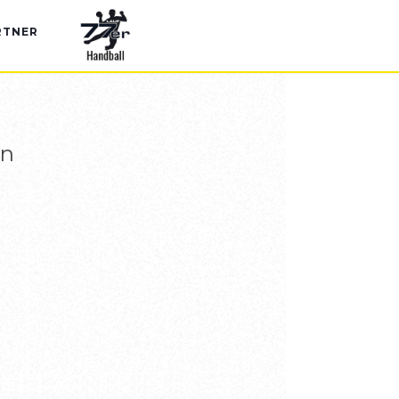
RTNER
en