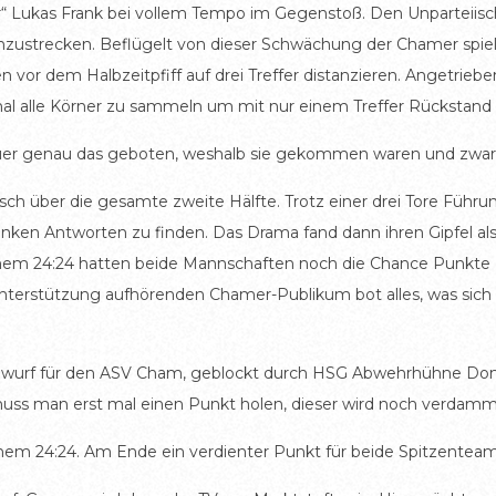
r“ Lukas Frank bei vollem Tempo im Gegenstoß. Den Unparteiisc
ustrecken. Beflügelt von dieser Schwächung der Chamer spielte
n vor dem Halbzeitpfiff auf drei Treffer distanzieren. Angetrie
mal alle Körner zu sammeln um mit nur einem Treffer Rückstand –
uer genau das geboten, weshalb sie gekommen waren und zwar 
sch über die gesamte zweite Hälfte. Trotz einer drei Tore Führun
anken Antworten zu finden. Das Drama fand dann ihren Gipfel als
 einem 24:24 hatten beide Mannschaften noch die Chance Punkte 
terstützung aufhörenden Chamer-Publikum bot alles, was sich e
 Freiwurf für den ASV Cham, geblockt durch HSG Abwehrhühne Do
uss man erst mal einen Punkt holen, dieser wird noch verdammt
nem 24:24. Am Ende ein verdienter Punkt für beide Spitzenteam