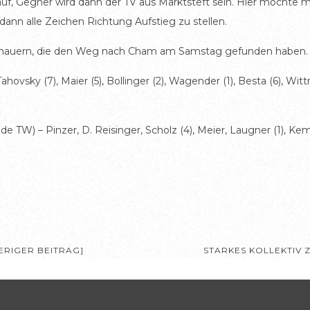
, Gegner wird dann der TV aus Marktsteft sein. Hier möchte man
n alle Zeichen Richtung Aufstieg zu stellen.
uschauern, die den Weg nach Cham am Samstag gefunden haben.
hovsky (7), Maier (5), Bollinger (2), Wagender (1), Besta (6), Wittm
TW) – Pinzer, D. Reisinger, Scholz (4), Meier, Laugner (1), Kemper 
RIGER BEITRAG]
STARKES KOLLEKTIV