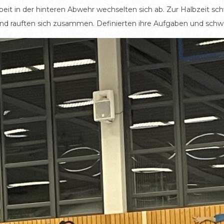
beit in der hinteren Abwehr wechselten sich ab. Zur Halbzeit sc
 und rauften sich zusammen. Definierten ihre Aufgaben und schwo