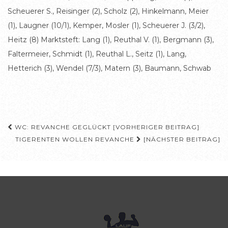
Scheuerer S., Reisinger (2), Scholz (2), Hinkelmann, Meier
(1), Laugner (10/1), Kemper, Mosler (1), Scheuerer J. (3/2),
Heitz (8) Marktsteft: Lang (1), Reuthal V. (1), Bergmann (3),
Faltermeier, Schmidt (1), Reuthal L., Seitz (1), Lang,
Hetterich (3), Wendel (7/3), Matern (3), Baumann, Schwab
Beitragsnavigation
WC: REVANCHE GEGLÜCKT [VORHERIGER BEITRAG]
TIGERENTEN WOLLEN REVANCHE
[NÄCHSTER BEITRAG]