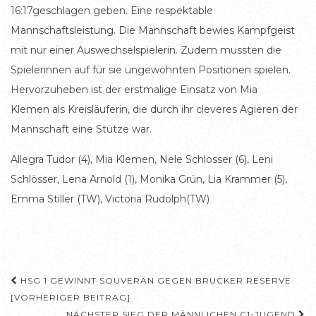
16:17geschlagen geben. Eine respektable
Mannschaftsleistung. Die Mannschaft bewies Kampfgeist
mit nur einer Auswechselspielerin. Zudem mussten die
Spielerinnen auf für sie ungewohnten Positionen spielen.
Hervorzuheben ist der erstmalige Einsatz von Mia
Klemen als Kreisläuferin, die durch ihr cleveres Agieren der
Mannschaft eine Stütze war.
Allegra Tudor (4), Mia Klemen, Nele Schlosser (6), Leni
Schlösser, Lena Arnold (1), Monika Grün, Lia Krammer (5),
Emma Stiller (TW), Victoria Rudolph(TW)
Beitragsnavigation
HSG 1 GEWINNT SOUVERÄN GEGEN BRUCKER RESERVE
[VORHERIGER BEITRAG]
NÄCHSTER SIEG DER MÄNNLICHEN C1-JUGEND