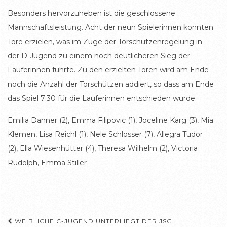
Besonders hervorzuheben ist die geschlossene
Mannschaftsleistung. Acht der neun Spielerinnen konnten
Tore erzielen, was im Zuge der Torschützenregelung in
der D-Jugend zu einem noch deutlicheren Sieg der
Lauferinnen führte. Zu den erzielten Toren wird am Ende
noch die Anzahl der Torschützen addiert, so dass am Ende
das Spiel 7:30 für die Lauferinnen entschieden wurde.
Emilia Danner (2), Emma Filipovic (1), Joceline Karg (3), Mia
Klemen, Lisa Reichl (1), Nele Schlosser (7), Allegra Tudor
(2), Ella Wiesenhütter (4), Theresa Wilhelm (2), Victoria
Rudolph, Emma Stiller
Beitragsnavigation
WEIBLICHE C-JUGEND UNTERLIEGT DER JSG