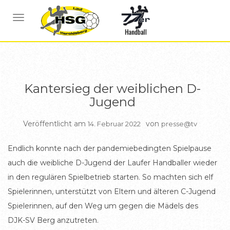
BERICHTE WEIBL D JUGEND
NAVIGATION UMSCHALTEN
Kantersieg der weiblichen D-
Jugend
Veröffentlicht am
von
14. Februar 2022
presse@tv
Endlich konnte nach der pandemiebedingten Spielpause
auch die weibliche D-Jugend der Laufer Handballer wieder
in den regulären Spielbetrieb starten. So machten sich elf
Spielerinnen, unterstützt von Eltern und älteren C-Jugend
Spielerinnen, auf den Weg um gegen die Mädels des
DJK-SV Berg anzutreten.