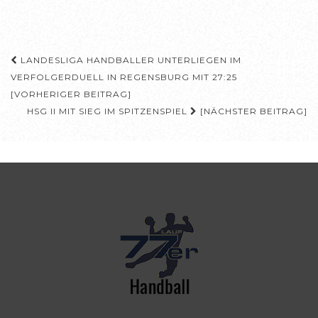
Beitragsnavigation
LANDESLIGA HANDBALLER UNTERLIEGEN IM
VERFOLGERDUELL IN REGENSBURG MIT 27:25
[VORHERIGER BEITRAG]
HSG II MIT SIEG IM SPITZENSPIEL
[NÄCHSTER BEITRAG]