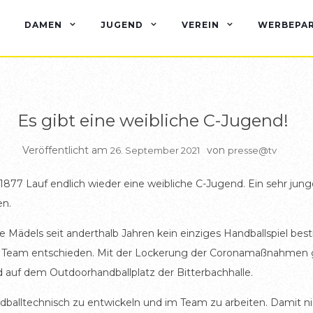
ALLGEMEIN
DAMEN
JUGEND
VEREIN
WERBEPA
Es gibt eine weibliche C-Jugend!
Veröffentlicht am
von
26. September 2021
presse@tv
877 Lauf endlich wieder eine weibliche C-Jugend. Ein sehr jun
en.
 Mädels seit anderthalb Jahren kein einziges Handballspiel best
ges Team entschieden. Mit der Lockerung der Coronamaßnahmen gi
nd auf dem Outdoorhandballplatz der Bitterbachhalle.
dballtechnisch zu entwickeln und im Team zu arbeiten. Damit ni