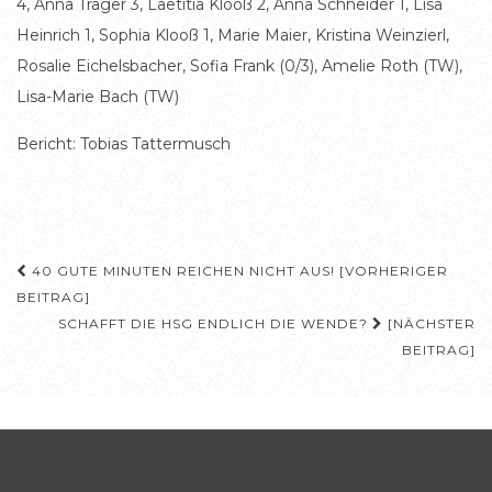
4, Anna Träger 3, Laetitia Klooß 2, Anna Schneider 1, Lisa
Heinrich 1, Sophia Klooß 1, Marie Maier, Kristina Weinzierl,
Rosalie Eichelsbacher, Sofia Frank (0/3), Amelie Roth (TW),
Lisa-Marie Bach (TW)
Bericht: Tobias Tattermusch
Beitragsnavigation
40 GUTE MINUTEN REICHEN NICHT AUS! [VORHERIGER
BEITRAG]
SCHAFFT DIE HSG ENDLICH DIE WENDE?
[NÄCHSTER
BEITRAG]