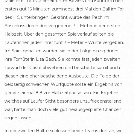
Male ihre Treffsicherheit unter Beweis und konnte in den
ersten gut 15 Minuten zumindest drei Mal den Ball im Tor
des HC unterbringen. Gekrönt wurde das Pech im
Abschluss durch drei vergebene 7 – Meter in der ersten
Halbzeit. Über den gesamten Spielverlauf sollten die
Lauferinnen jeden ihrer fünf 7 – Meter – Würfe vergeben.
Im Spiel gehalten wurden sie in der Folge einzig durch
ihre Torhüterin Lisa Bach. Sie konnte fast jeden zweiten
Torwurf der Gäste abwehren und bescherte somit auch
diesen eine eher bescheidene Ausbeute. Die Folge der
beidseitig schwachen Wurfquote sollte ein Ergebnis von
gerade einmal 8:8 zur Halbzeitpause sein. Ein Ergebnis,
welches auf Laufer Sicht besonders unzufriedenstellend
war, hatte man doch viele gut herausgespielte Chancen
liegen lassen.
In der zweiten Hälfte schlossen beide Teams dort an, wo