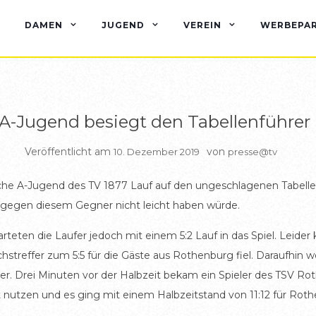
BERICHTE
BERICHTE A JUGEND
DAMEN
JUGEND
VEREIN
WERBEPA
A-Jugend besiegt den Tabellenführer
Veröffentlicht am
von
10. Dezember 2019
presse@tv
iche A-Jugend des TV 1877 Lauf auf den ungeschlagenen Tabell
m gegen diesem Gegner nicht leicht haben würde.
arteten die Laufer jedoch mit einem 5:2 Lauf in das Spiel. Leide
ichstreffer zum 5:5 für die Gäste aus Rothenburg fiel. Daraufhin
r. Drei Minuten vor der Halbzeit bekam ein Spieler des TSV Rot
nutzen und es ging mit einem Halbzeitstand von 11:12 für Roth