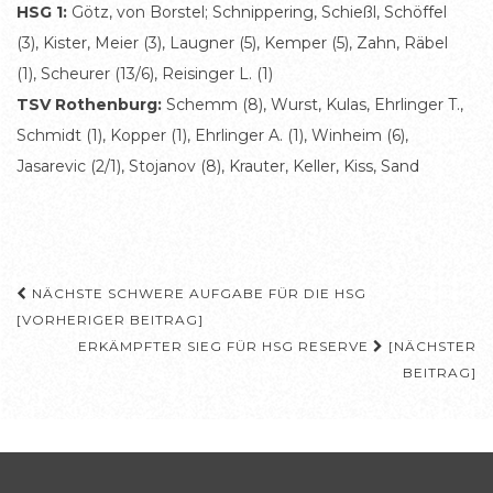
HSG 1:
Götz, von Borstel; Schnippering, Schießl, Schöffel
(3), Kister, Meier (3), Laugner (5), Kemper (5), Zahn, Räbel
(1), Scheurer (13/6), Reisinger L. (1)
TSV Rothenburg:
Schemm (8), Wurst, Kulas, Ehrlinger T.,
Schmidt (1), Kopper (1), Ehrlinger A. (1), Winheim (6),
Jasarevic (2/1), Stojanov (8), Krauter, Keller, Kiss, Sand
Beitragsnavigation
NÄCHSTE SCHWERE AUFGABE FÜR DIE HSG
[VORHERIGER BEITRAG]
ERKÄMPFTER SIEG FÜR HSG RESERVE
[NÄCHSTER
BEITRAG]