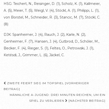
HSG: Teichert, N., Reisinger, D. (1), Scholz, K. (1), Kallmeier,
A. (5), Meier, T. (5), Weigl, V. (4), Stöckl, A. (1), Philippi, L. (1),
von Borstel, M., Schneider, R. (3), Stancic, M. (7), Stöckl, C.
(8)
DJK: Spanheimer, J. (4), Rauch, J. (2), Karle, N. (2),
Genheimer, F. (7), Hansen, J. (4), Gutbrod, D., Schöler, M.,
Becker, F. (4), Rieger, S. (1), Feltes, O., Petrowski, J. (1),
Ketésdi, J., Grimmer, L. (6), Jäckel, C.
Beitragsnavigation
ZWEITE FEIERT SIEG IM TOPSPIEL [VORHERIGER
BEITRAG]
MÄNNLICHE A-JUGEND: DREI MINUTEN REICHEN, UM EIN
SPIEL ZU VERLIEREN
[NÄCHSTER BEITRAG]