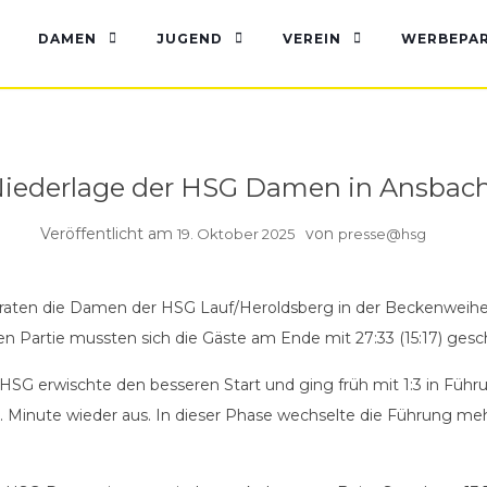
BERICHTE DAMEN
DAMEN
JUGEND
VEREIN
WERBEPA
iederlage der HSG Damen in Ansbac
Veröffentlicht am
von
19. Oktober 2025
presse@hsg
raten die Damen der HSG Lauf/Heroldsberg in der Beckenweihe
hen Partie mussten sich die Gäste am Ende mit 27:33 (15:17) ges
G erwischte den besseren Start und ging früh mit 1:3 in Führ
r 7. Minute wieder aus. In dieser Phase wechselte die Führung m