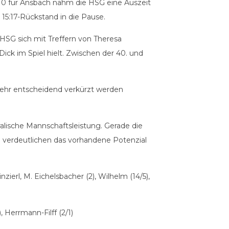
0 für Ansbach nahm die HSG eine Auszeit
15:17-Rückstand in die Pause.
HSG sich mit Treffern von Theresa
k im Spiel hielt. Zwischen der 40. und
mehr entscheidend verkürzt werden
alische Mannschaftsleistung. Gerade die
verdeutlichen das vorhandene Potenzial
zierl, M. Eichelsbacher (2), Wilhelm (14/5),
, Herrmann-Filff (2/1)