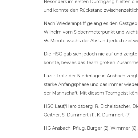
Besonders im ersten Durchgang hielten di
und konnte den Rückstand zwischenzeitlich 
Nach Wiederanpfiff gelang es den Gastgebe
Wilhelm vom Siebenmeterpunkt und wichtige
55. Minute wuchs der Abstand jedoch zeitwei
Die HSG gab sich jedoch nie auf und zeigt
konnte, bewies das Team großen Zusamme
Fazit: Trotz der Niederlage in Ansbach ze
starke Anfangsphase und das immer wieder
der Mannschaft. Mit diesem Teamgeist kön
HSG Lauf/Heroldsberg: R. Eichelsbacher, Dick 
Geitner, S. Dummert (1), K. Dummert (7)
HG Ansbach: Pflug, Burger (2), Wimmer (6), Bu