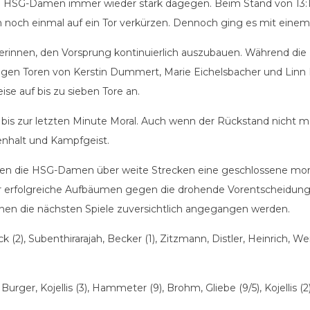
e HSG-Damen immer wieder stark dagegen. Beim Stand von 13:1
noch einmal auf ein Tor verkürzen. Dennoch ging es mit einem 
rinnen, den Vorsprung kontinuierlich auszubauen. Während die 
n Toren von Kerstin Dummert, Marie Eichelsbacher und Linn Dic
se auf bis zu sieben Tore an.
e bis zur letzten Minute Moral. Auch wenn der Rückstand nicht 
nhalt und Kampfgeist.
igten die HSG-Damen über weite Strecken eine geschlossene mor
 erfolgreiche Aufbäumen gegen die drohende Vorentscheidung 
nen die nächsten Spiele zuversichtlich angegangen werden.
(2), Subenthirarajah, Becker (1), Zitzmann, Distler, Heinrich, Wein
rger, Kojellis (3), Hammeter (9), Brohm, Gliebe (9/5), Kojellis (2)