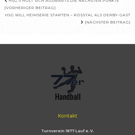
Beitragsnavigation
HSG II HOLT SICH AUSWÄRTS DIE NÄCHSTEN PUNKTE
[VORHERIGER BEITRAG]
HSG WILL HEIMSERIE STARTEN – ROSSTAL ALS DERBY-GAST
[NÄCHSTER BEITRAG]
Kontakt
Turnverein 1877 Lauf e. V.