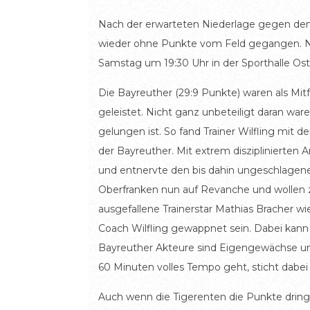
Nach der erwarteten Niederlage gegen den 
wieder ohne Punkte vom Feld gegangen. Nu
Samstag um 19:30 Uhr in der Sporthalle Ost
Die Bayreuther (29:9 Punkte) waren als Mitf
geleistet. Nicht ganz unbeteiligt daran war
gelungen ist. So fand Trainer Wilfling mit 
der Bayreuther. Mit extrem disziplinierten
und entnervte den bis dahin ungeschlagene
Oberfranken nun auf Revanche und wollen zu
ausgefallene Trainerstar Mathias Bracher 
Coach Wilfling gewappnet sein. Dabei kann 
Bayreuther Akteure sind Eigengewächse und
60 Minuten volles Tempo geht, sticht dabe
Auch wenn die Tigerenten die Punkte dringen