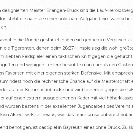
designierten Meister Erlangen-Bruck sind die Lauf-Heroldsber
n steht die nächste schier unlösbare Aufgabe beim wahrschei
 an.
avorit in die Runde gestartet, haben sich jedoch im Vergleich zu
en die Tigerenten, denen beim 28:27-Hinspielsieg die wohl größt
dem siebten Feldspieler einen taktischen Kniff gegen die gefürc
 Angriffen und wenigen Fehlern beraubte man damals den Gästen 
n Favoriten mit einer eigenen starken Defensive. Mit entspre
mindest noch die rechnerische Chance auf die Meisterschaft er
wieder auf der Kommandobrücke und wird sicherlich gegen die t
er auf einen extrem ausgeglichenen Kader mit viel höherklassig
 wurden bestens in der exzellenten Jugendarbeit des Vereins a
i kein Akteur wirklich heraus, was das Team umso unberechenbar
d benötigen, ist das Spiel in Bayreuth eines ohne Druck. Zu klar