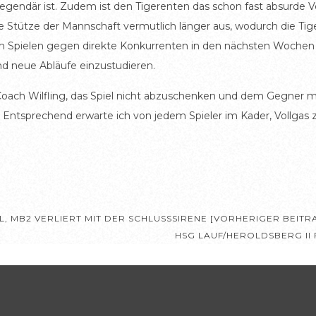
egendär ist. Zudem ist den Tigerenten das schon fast absurde V
tere Stütze der Mannschaft vermutlich länger aus, wodurch die T
 Spielen gegen direkte Konkurrenten in den nächsten Wochen ge
d neue Abläufe einzustudieren.
Coach Wilfling, das Spiel nicht abzuschenken und dem Gegner mit 
 Entsprechend erwarte ich von jedem Spieler im Kader, Vollgas 
, MB2 VERLIERT MIT DER SCHLUSSSIRENE [VORHERIGER BEITR
HSG LAUF/HEROLDSBERG II 