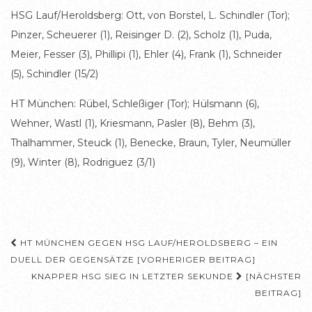
HSG Lauf/Heroldsberg: Ott, von Borstel, L. Schindler (Tor);
Pinzer, Scheuerer (1), Reisinger D. (2), Scholz (1), Puda,
Meier, Fesser (3), Phillipi (1), Ehler (4), Frank (1), Schneider
(5), Schindler (15/2)
HT München: Rübel, Schleßiger (Tor); Hülsmann (6),
Wehner, Wastl (1), Kriesmann, Pasler (8), Behm (3),
Thalhammer, Steuck (1), Benecke, Braun, Tyler, Neumüller
(9), Winter (8), Rodriguez (3/1)
Beitragsnavigation
HT MÜNCHEN GEGEN HSG LAUF/HEROLDSBERG – EIN
DUELL DER GEGENSÄTZE [VORHERIGER BEITRAG]
KNAPPER HSG SIEG IN LETZTER SEKUNDE
[NÄCHSTER
BEITRAG]