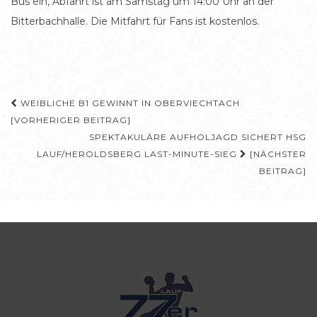
Bus ein, Abfahrt ist am Samstag um 14:00 Uhr an der
Bitterbachhalle. Die Mitfahrt für Fans ist kostenlos.
Beitragsnavigation
WEIBLICHE B1 GEWINNT IN OBERVIECHTACH
[VORHERIGER BEITRAG]
SPEKTAKULÄRE AUFHOLJAGD SICHERT HSG
LAUF/HEROLDSBERG LAST-MINUTE-SIEG
[NÄCHSTER
BEITRAG]