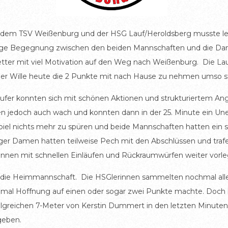
n dem TSV Weißenburg und der HSG Lauf/Heroldsberg musste l
einzige Begegnung zwischen den beiden Mannschaften und die 
ter mit viel Motivation auf den Weg nach Weißenburg. Die La
 der Wille heute die 2 Punkte mit nach Hause zu nehmen umso st
aufer konnten sich mit schönen Aktionen und strukturiertem Angri
 jedoch auch wach und konnten dann in der 25. Minute ein Unen
piel nichts mehr zu spüren und beide Mannschaften hatten ein 
erger Damen hatten teilweise Pech mit den Abschlüssen und traf
rinnen mit schnellen Einläufen und Rückraumwürfen weiter vorle
ür die Heimmannschaft. Die HSGlerinnen sammelten nochmal alle 
chmal Hoffnung auf einen oder sogar zwei Punkte machte. Doch l
greichen 7-Meter von Kerstin Dummert in den letzten Minute
geben.