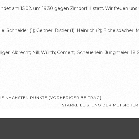
t am 15.02. um 19:30 gegen Zirndorf II statt. Wir freuen uns ü
Schneider (1); Geitner, Distler (1); Heinrich (2); Eichelsbacher, M
ger; Albrecht; Nill; Würth; Cömert; Scheuerlein; Jungmeier; 18 
IE NÄCHSTEN PUNKTE [VORHERIGER BEITRAG]
STARKE LEISTUNG DER MB1 SICHE