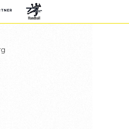
RTNER
rg